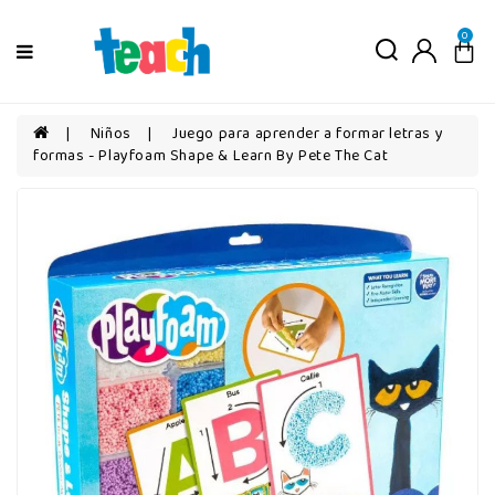
Menú
0
Niños
Niñas
Niños
Juego para aprender a formar letras y
formas - Playfoam Shape & Learn By Pete The Cat
Bebés
Por
edad
Por
categorías