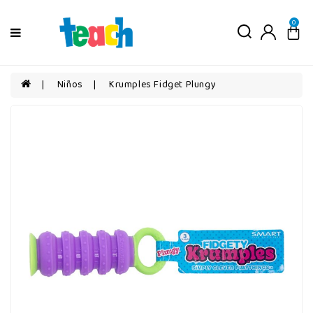
Menú
0
Niños
Niñas
Niños
Krumples Fidget Plungy
Bebés
Por
edad
Por
categorías