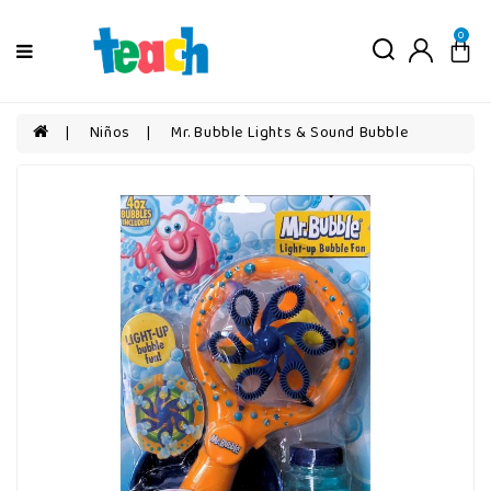
Menú
0
Niños
Niñas
Niños
Mr. Bubble Lights & Sound Bubble
Bebés
Por
edad
Por
categorías