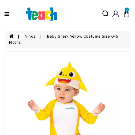
Menú
0
Niños
Niñas
Niños
Baby Shark Yellow Costume Size 0-6
Moths
Bebés
Por
edad
Por
categorías