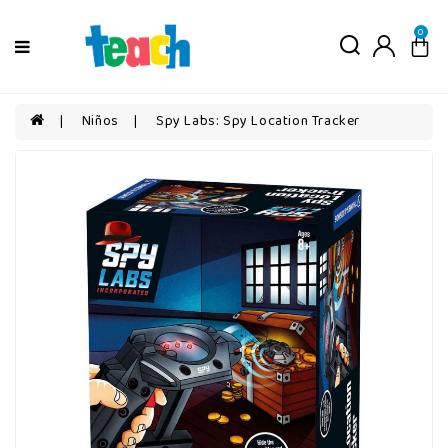
Menú
0
Niños
Niñas
Niños
Spy Labs: Spy Location Tracker
Bebés
Por
edad
Por
categorías