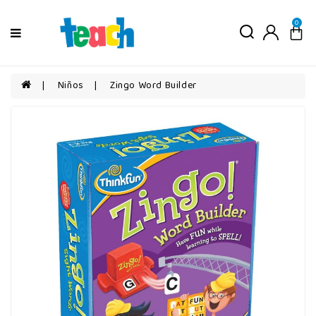
Menú
0
Niños
Niñas
Niños
Zingo Word Builder
Bebés
Por
edad
Por
categorías