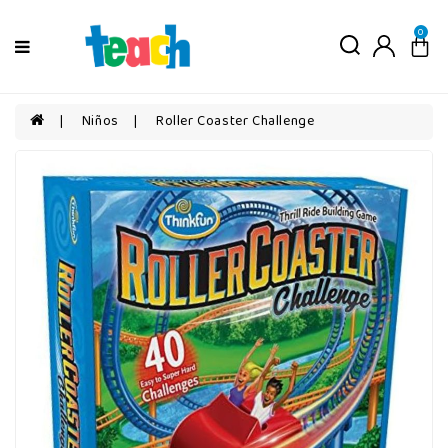
Menú
0
Niños
Niñas
Niños
Roller Coaster Challenge
Bebés
Por
edad
Por
categorías