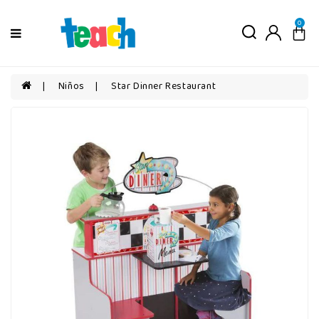
Menú
0
Niños
Niñas
Niños
Star Dinner Restaurant
Bebés
Por
edad
Por
categorías