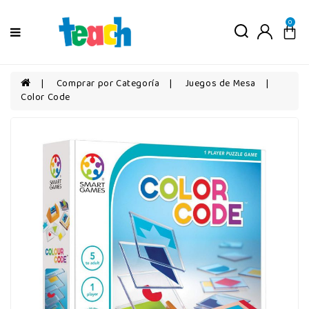
Menú
0
Niños
Niñas
Comprar por Categoría
Juegos de Mesa
Color Code
Bebés
Por
edad
Por
categorías