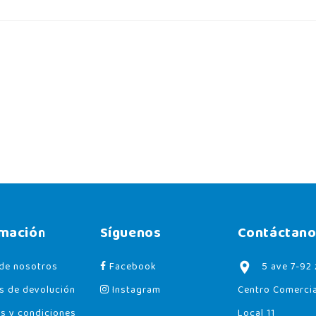
rmación
Síguenos
Contáctano
de nosotros
Facebook
5 ave 7-92 
as de devolución
Instagram
Centro Comerci
s y condiciones
Local 11