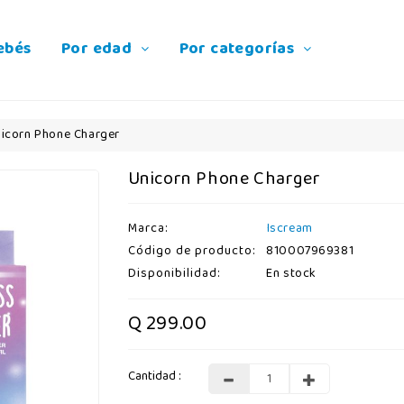
ebés
Por edad
Por categorías
icorn Phone Charger
Unicorn Phone Charger
Marca:
Iscream
Código de producto:
810007969381
Disponibilidad:
En stock
Q 299.00
Cantidad :