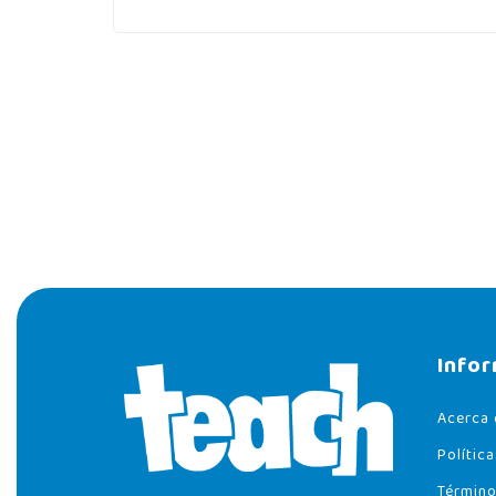
Info
Acerca 
Polític
Término