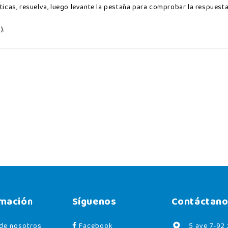
icas, resuelva, luego levante la pestaña para comprobar la respuesta
).
rmación
Síguenos
Contáctano
de nosotros
Facebook
5 ave 7-92 