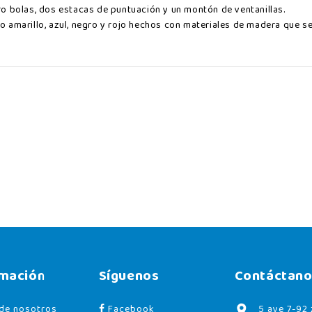
o bolas, dos estacas de puntuación y un montón de ventanillas.
 amarillo, azul, negro y rojo hechos con materiales de madera que se
rmación
Síguenos
Contáctano
de nosotros
Facebook
5 ave 7-92 