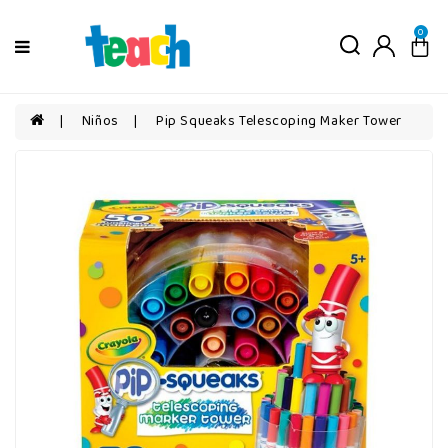
Menú
0
Niños
Niñas
Niños
Pip Squeaks Telescoping Maker Tower
Bebés
Por
edad
Por
categorías