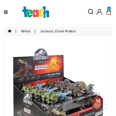
Menú
0
Niños
Niñas
Niños
Jurassic Zoom Riders
Bebés
Por
edad
Por
categorías